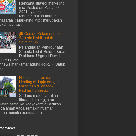
Rencana strategi marketing
mix Posted on March 23,
2021 by admin
Merencanakan bauran
asaran ( Marketing Mix ) merupakan
gkah pemas...
🎓 Contoh Rekomendasi
Sepeda Listrik untuk
Sekolah 🚲
Pelanggaran Penggunaan
Sepeda Listrik Belum Dapat
Dipidana: Urgensi Revisi
LLAJ (Foto :
inews.mahkamahagung.go.id/ ) Untuk
erlua...
Nikmati Liburan dan
Healing di Jogja dengan
Menginap di Pondok
Padma Homestay
Sedang merencanakan
liburan, healing, atau
iatan santai ke Yogyakarta? Pastikan
ngalaman Anda semakin nyaman
gan memilih penginapan ...
Pageviews