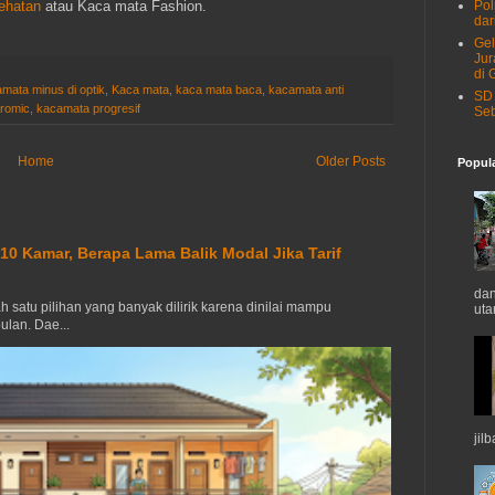
ehatan
atau Kaca mata Fashion.
Pol
dar
Gel
Jur
di 
mata minus di optik
,
Kaca mata
,
kaca mata baca
,
kacamata anti
SD 
romic
,
kacamata progresif
Seb
Home
Older Posts
Popul
0 Kamar, Berapa Lama Balik Modal Jika Tarif
dan
h satu pilihan yang banyak dilirik karena dinilai mampu
uta
ulan. Dae...
jil