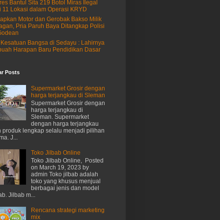
res Bantul Sita 219 Botol Miras Ilegal
i 11 Lokasi dalam Operasi KRYD
apkan Motor dan Gerobak Bakso Milik
agan, Pria Paruh Baya Ditangkap Polisi
Godean
Kesatuan Bangsa di Sedayu : Lahirnya
uah Harapan Baru Pendidikan Dasar
ar Posts
Supermarket Grosir dengan
harga terjangkau di Sleman
Supermarket Grosir dengan
harga terjangkau di
Sleman. Supermarket
dengan harga terjangkau
 produk lengkap selalu menjadi pilihan
ma. J...
Toko Jilbab Online
Toko Jilbab Online, Posted
on March 19, 2023 by
admin Toko jilbab adalah
toko yang khusus menjual
berbagai jenis dan model
bab. Jilbab m...
Rencana strategi marketing
mix