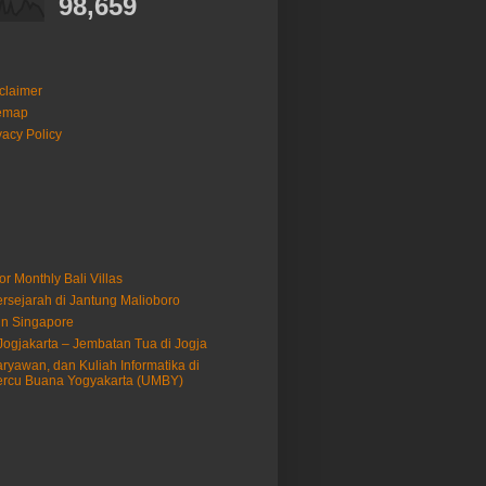
98,659
claimer
temap
vacy Policy
r Monthly Bali Villas
rsejarah di Jantung Malioboro
in Singapore
ogjakarta – Jembatan Tua di Jogja
aryawan, dan Kuliah Informatika di
Mercu Buana Yogyakarta (UMBY)