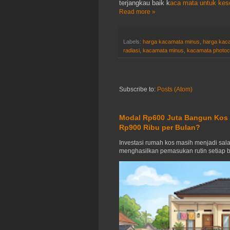
terjangkau baik k
aca mata untuk kes
Read more »
Labels:
harga kacamata minus
,
harga kaca
radiasi
,
kacamata minus
,
kacamata photoc
Subscribe to:
Posts (Atom)
Modal Rp600 Juta Bangun Kos 1
Rp900 Ribu per Bulan?
Investasi rumah kos masih menjadi sala
menghasilkan pemasukan rutin setiap b