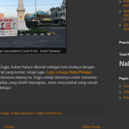
Pol
dar
Gel
Jur
di 
SD 
Seb
Popul
ja saat pademi Covid (Foto : Imam Suharjo)
Total 
Na
 Jogja, bukan hanya dikenal sebagai kota budaya dengan
nal yang kental, tetapi juga
Jogja sebagai
Kota Pelajar
.
 Indonesia datang ke Jogja setiap tahunnya untuk menuntut
Pages
idup yang relatif terjangkau, serta masyarakat yang ramah
Dis
belajar.
Si
Pri
i Jogja
,
Kuliah karyawan
,
Kuliah sambil kerja
Home
Older Posts