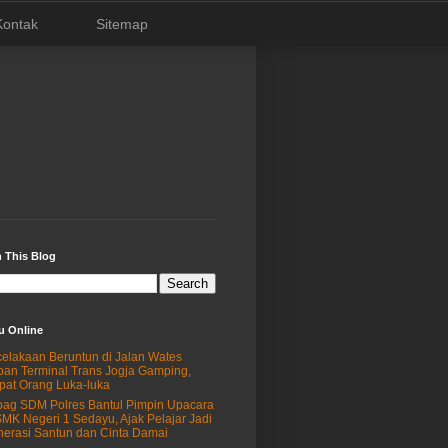
Kontak
Sitemap
 This Blog
u Online
elakaan Beruntun di Jalan Wates
an Terminal Trans Jogja Gamping,
at Orang Luka-luka
ag SDM Polres Bantul Pimpin Upacara
SMK Negeri 1 Sedayu, Ajak Pelajar Jadi
erasi Santun dan Cinta Damai