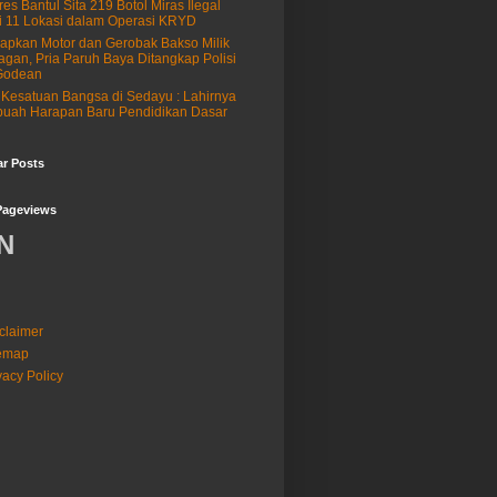
res Bantul Sita 219 Botol Miras Ilegal
i 11 Lokasi dalam Operasi KRYD
apkan Motor dan Gerobak Bakso Milik
agan, Pria Paruh Baya Ditangkap Polisi
Godean
Kesatuan Bangsa di Sedayu : Lahirnya
uah Harapan Baru Pendidikan Dasar
ar Posts
Pageviews
N
claimer
temap
vacy Policy