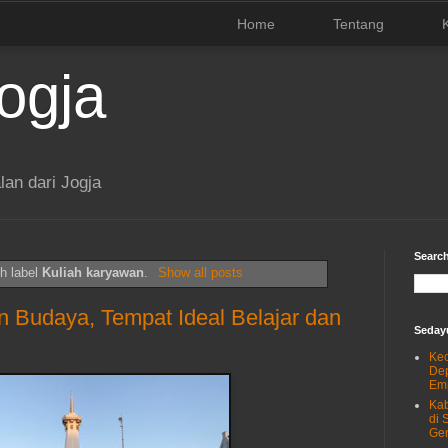
Home
Tentang
ogja
lan dari Jogja
Search
h label
Kuliah karyawan
.
Show all posts
an Budaya, Tempat Ideal Belajar dan
Seday
Kec
Dep
Emp
Kab
di 
Gen